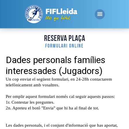
Reserva Plaça
Formulari Online
Inici
Club
Essencials
Inscripcions
Contacte